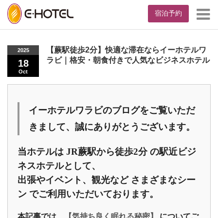
宿泊予約
Home
お知らせ
【蕨駅徒歩2分】快適な滞在ならイーホテルワラビ｜
格安・朝食付きで人気なビジネスホテル
【蕨駅徒歩2分】快適な滞在ならイーホテルワ
2025
ラビ｜格安・朝食付きで人気なビジネスホテル
18
Oct
イーホテルワラビのブログをご覧いただ
きまして、
誠にありがとうございます。
当ホテルは
JR蕨駅から徒歩2分
の駅近ビジ
ネスホテルとして、
出張やイベント、観光など
さまざまなシー
ン
でご利用いただいております。
本記事では、
【気持ち良く眠れる秘密】
についてご