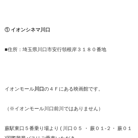
① イオンシネマ川口
■住所：埼玉県川口市安行領根岸３１８０番地
イオンモール
川口
の４Ｆにある映画館です。
（※イオンモール川口前川ではありません）
蕨駅東口５番乗り場より ( 川口０５ ・ 蕨０１-２・ 蕨０１