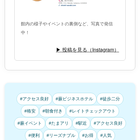
館内の様子やイベントの裏側など、写真で発信
中！
▶ 投稿を見る（Instagram）
#アクセス良好
#蕨ビジネスホテル
#徒歩二分
#格安
#朝食付き
#レイトチェックアウト
#蕨イベント
#たまアリ
#駅近
#アクセス良好
#便利
#リーズナブル
#お得
#人気