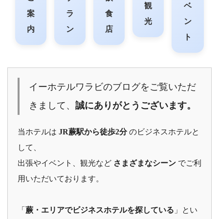
観
ベ
案
ラ
食
光
ン
内
ン
店
ト
イーホテルワラビのブログをご覧いただ
きまして、
誠にありがとうございます。
当ホテルは
JR蕨駅から徒歩2分
のビジネスホテルと
して、
出張やイベント、観光など
さまざまなシーン
でご利
用いただいております。
「
蕨・エリアでビジネスホテルを探している
」とい