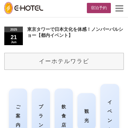
宿泊予約
Home
お知らせ
東京タワーで日本文化を体感！ノンバーバルショー
【都内イベント】
東京タワーで日本文化を体感！ノンバーバルシ
2025
ョー【都内イベント】
21
Jun
イーホテルワラビ
イ
ご
プ
飲
観
ベ
案
ラ
食
光
ン
内
ン
店