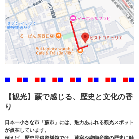
■
■
■
■
■
■
■
■
■
■
■
■
■
■
■
■
■
■
■
■
■
■
【観光】蕨で感じる、歴史と文化の香
り
日本一小さな市「蕨市」には、魅力あふれる観光スポット
が点在しています。
例えば、
歴史民俗資料館
では、蕨宿や織物産業の歴史に触