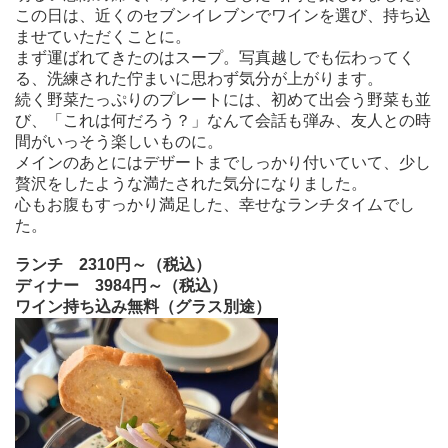
この日は、近くのセブンイレブンでワインを選び、持ち込
ませていただくことに。
まず運ばれてきたのはスープ。写真越しでも伝わってく
る、洗練された佇まいに思わず気分が上がります。
続く野菜たっぷりのプレートには、初めて出会う野菜も並
び、「これは何だろう？」なんて会話も弾み、友人との時
間がいっそう楽しいものに。
メインのあとにはデザートまでしっかり付いていて、少し
贅沢をしたような満たされた気分になりました。
心もお腹もすっかり満足した、幸せなランチタイムでし
た。
ランチ
2310
円～（税込）
ディナー
3984
円～（税込）
ワイン持ち込み無料（グラス別途）