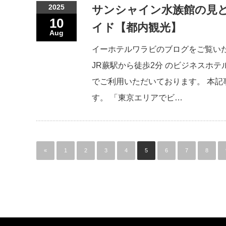
2025
サンシャイン水族館の見ど
10
イド【都内観光】
Aug
イーホテルワラビのブログをご覧い
JR蕨駅から徒歩2分 のビジネスホテ
でご利用いただいております。 本記
す。 「東京エリアでビ…
«
1
2
3
4
5
6
7
8