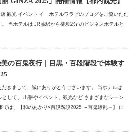
GINZA 2025」開催情報【都内観光】
食店 観光 イベント イーホテルワラビのブログをご覧いただ
 当ホテルは JR蕨駅から徒歩2分 のビジネスホテルと
恐美の百鬼夜行｜目黒・百段階段で体験す
25
ただきまして、誠にありがとうございます。 当ホテルは
ルとして、 出張やイベント、観光など さまざまなシーン
では、【和のあかり×百段階段2025 ～百鬼繚乱～】 に